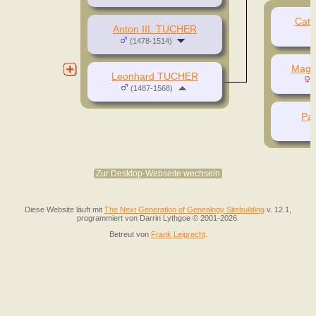
Cat
Anton III. TUCHER
(1478-1514)
Magd
Leonhard TUCHER
(
(1487-1568)
Pa
Zur Desktop-Webseite wechseln
Diese Website läuft mit
The Next Generation of Genealogy Sitebuilding
v. 12.1,
programmiert von Darrin Lythgoe © 2001-2026.
Betreut von
Frank Leiprecht
.