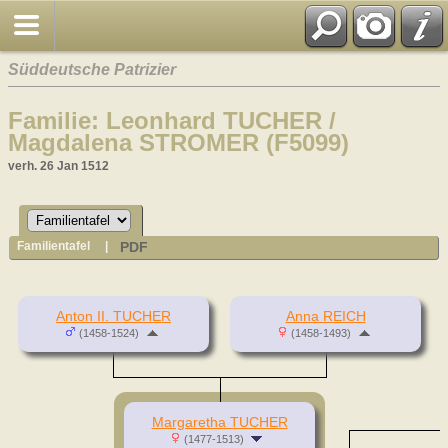
Süddeutsche Patrizier
Familie: Leonhard TUCHER /
Magdalena STROMER (F5099)
verh. 26 Jan 1512
PDF
Familientafel
|
Anton II. TUCHER
Anna REICH
(1458-1524)
(1458-1493)
Margaretha TUCHER
(1477-1513)