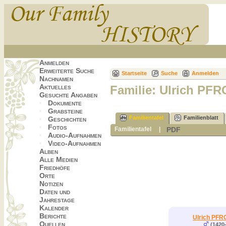
Anmelden
Erweiterte Suche
Startseite
Suche
Anmelden
Nachnamen
Aktuelles
Familie: Ulrich PF
Gesuchte Angaben
Dokumente
Grabsteine
Familientafel
Familienblatt
Geschichten
Fotos
PDF
Familientafel
|
Audio-Aufnahmen
Video-Aufnahmen
Alben
Alle Medien
Friedhöfe
Orte
Notizen
Daten und
Jahrestage
Kalender
Berichte
Ulrich PF
Quellen
(1420-