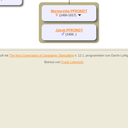
Margaretha PFRONDT
(1450-1517)
Jakob PFRONDT
(1455- )
uft mit
The Next Generation of Genealogy Sitebuilding
v. 12.1, programmiert von Darrin Lyth
Betreut von
Frank Leiprecht
.