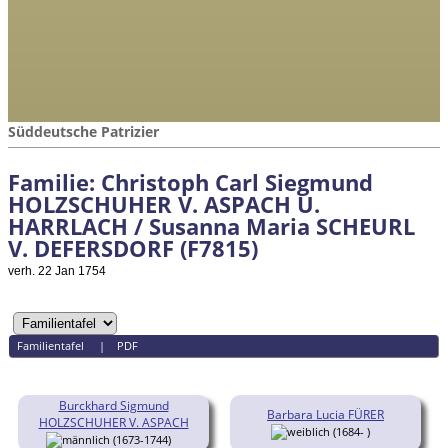
Süddeutsche Patrizier
Familie: Christoph Carl Siegmund
HOLZSCHUHER V. ASPACH U.
HARRLACH / Susanna Maria SCHEURL
V. DEFERSDORF (F7815)
verh. 22 Jan 1754
Familientafel
|
PDF
Burckhard Sigmund
Barbara Lucia FÜRER
HOLZSCHUHER V. ASPACH
(1684- )
(1673-1744)