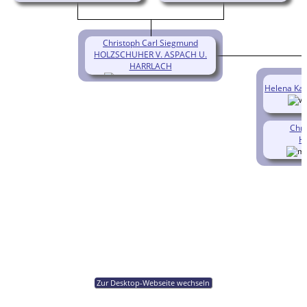
Christoph Carl Siegmund
HOLZSCHUHER V. ASPACH U.
HARRLACH
(1709-1792)
Helena Ka
Chri
H
Zur Desktop-Webseite wechseln