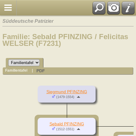
Süddeutsche Patrizier
Familie: Sebald PFINZING / Felicitas
WELSER (F7231)
PDF
Familientafel
|
Siegmund PFINZING
(1479-1554)
Sebald PFINZING
(1512-1551)