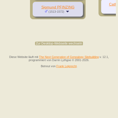
Cath
Sigmund PFINZING
(1513-1572)
Zur Desktop-Webseite wechseln
Diese Website läuft mit
The Next Generation of Genealogy Sitebuilding
v. 12.1,
programmiert von Darrin Lythgoe © 2001-2026.
Betreut von
Frank Leiprecht
.