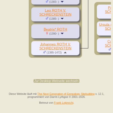
(1383- )
Pa
Leo ROTH V.
SCH
SCHRECKENSTEIN
(1385- )
Ursula (
SCH
Beatrix* ROTH
(1390- )
Co
Johannes ROTH V.
SCH
SCHRECKENSTEIN
(
(1385-1472)
Zur Desktop-Webseite wechseln
Diese Website läuft mit
The Next Generation of Genealogy Sitebuilding
v. 12.1,
programmiert von Darrin Lythgoe © 2001-2026.
Betreut von
Frank Leiprecht
.