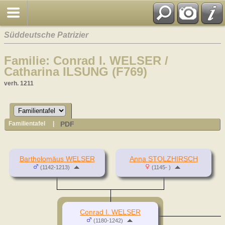
Süddeutsche Patrizier
Familie: Conrad I. WELSER /
Catharina ILSUNG (F769)
verh. 1211
PDF
Familientafel
|
Bartholomäus WELSER
Anna STOLZHIRSCH
(1142-1213)
(1145- )
Conrad I. WELSER
(1180-1242)