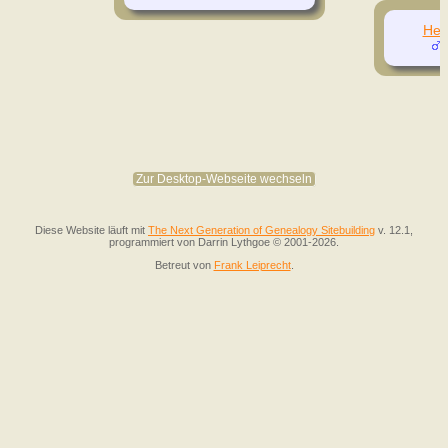
Hei
(
Zur Desktop-Webseite wechseln
Diese Website läuft mit
The Next Generation of Genealogy Sitebuilding
v. 12.1,
programmiert von Darrin Lythgoe © 2001-2026.
Betreut von
Frank Leiprecht
.