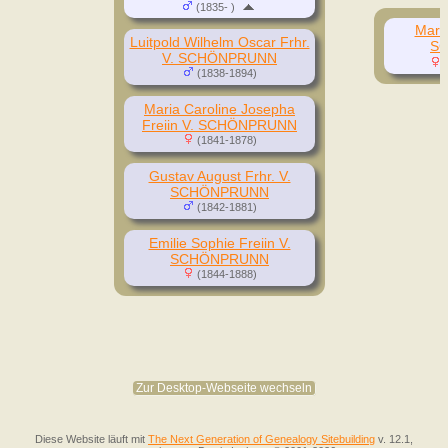
(1835- )
Maria
Luitpold Wilhelm Oscar Frhr.
S
V. SCHÖNPRUNN
(
(1838-1894)
Maria Caroline Josepha
Freiin V. SCHÖNPRUNN
(1841-1878)
Gustav August Frhr. V.
SCHÖNPRUNN
(1842-1881)
Emilie Sophie Freiin V.
SCHÖNPRUNN
(1844-1888)
Zur Desktop-Webseite wechseln
Diese Website läuft mit
The Next Generation of Genealogy Sitebuilding
v. 12.1,