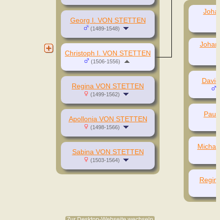
Joha
Georg I. VON STETTEN
(1489-1548)
Johan
Christoph I. VON STETTEN
(1506-1556)
Davi
Regina VON STETTEN
(
(1499-1562)
Paul
Apollonia VON STETTEN
(1498-1566)
Micha
Sabina VON STETTEN
(1503-1564)
Regin
Zur Desktop-Webseite wechseln