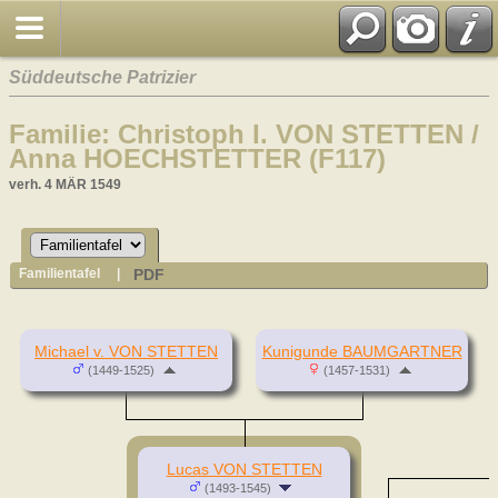
Süddeutsche Patrizier
Familie: Christoph I. VON STETTEN /
Anna HOECHSTETTER (F117)
verh. 4 MÄR 1549
PDF
Familientafel
|
Michael v. VON STETTEN
Kunigunde BAUMGARTNER
(1449-1525)
(1457-1531)
Lucas VON STETTEN
(1493-1545)