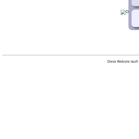
Aufbewahrungsorte
DNA-Tests
Statistik
Sprache ändern
Lesezeichen
Kontakt
Benutzerkennung beantragen
Diese Website läuft