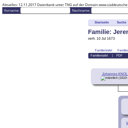
Aktuelles:
12.11.2017 Datenbank unter TNG auf der Domain www.süddeutsche-pa
Vorname:
Nachname:
Startseite
Suche
Familie: Jer
Anmelden
Erweiterte Suche
verh. 10 Jul 1673
Nachnamen
Aktuelles
Familientafel
Familien
Gesuchte Angaben
Familientafel
|
PDF
Dokumente
Grabsteine
Geschichten
Fotos
Johannes KNO
Audio-Aufnahmen
(1610-
Video-Aufnahmen
Alben
Alle Medien
Friedhöfe
Orte
Notizen
Daten und Jahrestage
Kalender
Berichte
Quellen