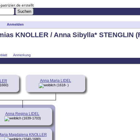
trizier.de erstellt
Anmelden
emias KNOLLER / Anna Sibylla* STENGLIN (
blatt
Anmerkung
Anna Maria LIDEL
LLER
1660)
(1618- )
Anna Regina LIDEL
(1639-1703)
Maria Magdalena KNOLLER
(1640-1680)