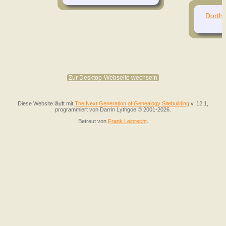
Dorth
Zur Desktop-Webseite wechseln
Diese Website läuft mit
The Next Generation of Genealogy Sitebuilding
v. 12.1,
programmiert von Darrin Lythgoe © 2001-2026.
Betreut von
Frank Leiprecht
.