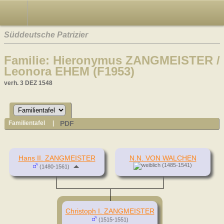
Süddeutsche Patrizier
Familie: Hieronymus ZANGMEISTER /
Leonora EHEM (F1953)
verh. 3 DEZ 1548
PDF
Familientafel
|
Hans II. ZANGMEISTER
N.N. VON WALCHEN
(1485-1541)
(1480-1561)
Christoph I. ZANGMEISTER
(1515-1551)