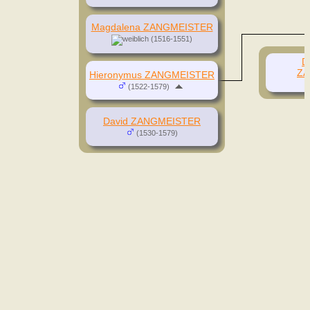
Magdalena ZANGMEISTER
(1516-1551)
D
ZA
Hieronymus ZANGMEISTER
(1522-1579)
David ZANGMEISTER
(1530-1579)