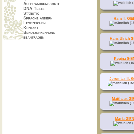
(
Aufbewahrungsorte
DNA-Tests
Statistik
Sprache ändern
Hans II. G
Lesezeichen
(1
Kontakt
Benutzerkennung
beantragen
Hans Ulrich 
(1
Regina GI
(15
Jeremias III.
(158
Matthäus G
(1
Maria GIE
(