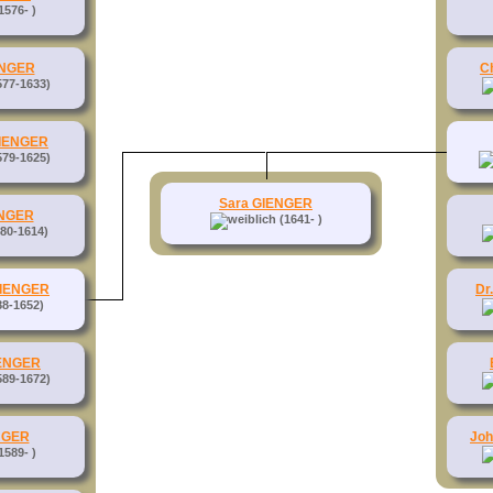
1576- )
IENGER
Ch
577-1633)
GIENGER
579-1625)
Sara GIENGER
ENGER
(1641- )
80-1614)
 GIENGER
Dr
8-1652)
IENGER
589-1672)
NGER
Joh
1589- )