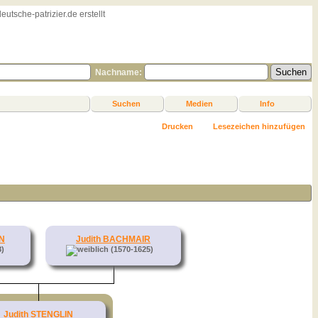
sche-patrizier.de erstellt
Nachname:
Suchen
Medien
Info
Drucken
Lesezeichen hinzufügen
IN
Judith BACHMAIR
8)
(1570-1625)
Judith STENGLIN