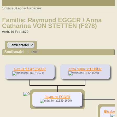
Süddeutsche Patrizier
Familie: Raymund EGGER / Anna
Catharina VON STETTEN (F278)
verh. 10 Feb 1670
PDF
Familientafel
|
Alexius "Lexij" EGGER
Anna Maria SCHORER
(1607-1671)
(1612-1640)
Raymund EGGER
(1639-1696)
Elisabe