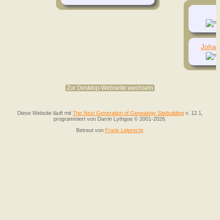
Johan
Zur Desktop-Webseite wechseln
Diese Website läuft mit
The Next Generation of Genealogy Sitebuilding
v. 12.1,
programmiert von Darrin Lythgoe © 2001-2026.
Betreut von
Frank Leiprecht
.