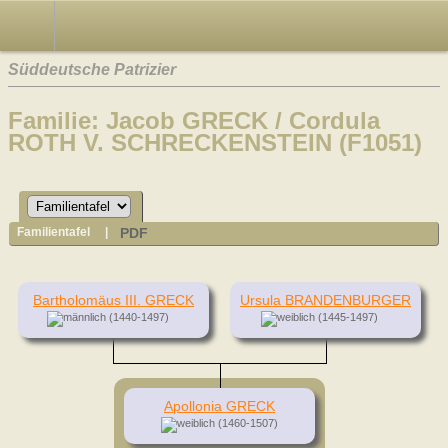
Süddeutsche Patrizier
Familie: Jacob GRECK / Cordula
ROTH V. SCHRECKENSTEIN (F1051)
PDF
Familientafel
|
Bartholomäus III. GRECK
Ursula BRANDENBURGER
(1440-1497)
(1445-1497)
Apollonia GRECK
(1460-1507)