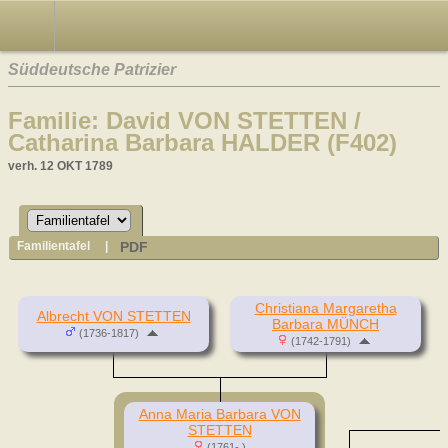
Süddeutsche Patrizier
Familie: David VON STETTEN /
Catharina Barbara HALDER (F402)
verh. 12 OKT 1789
PDF
Familientafel
|
Christiana Margaretha
Albrecht VON STETTEN
Barbara MÜNCH
(1736-1817)
(1742-1791)
Anna Maria Barbara VON
STETTEN
(1761- )