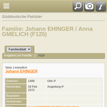
Süddeutsche Patrizier
Familie: Johann EHINGER / Anna
GMELICH (F125)
PDF
Angaben zur Familie
|
Vater | männlich
Johann EHINGER
Geboren
1488
Ulm
Gestorben
18 Feb
Augsburg
1572
Begraben
Verheiratet