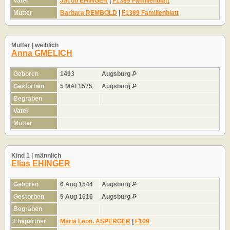
Vater
Jacob EHINGER
|
F1389 Familienblatt
Mutter
Barbara REMBOLD
|
F1389 Familienblatt
Mutter | weiblich
Anna GMELICH
Geboren
1493
Augsburg
Gestorben
5 MAI 1575
Augsburg
Begraben
Vater
Mutter
Kind 1 | männlich
Elias EHINGER
Geboren
6 Aug 1544
Augsburg
Gestorben
5 Aug 1616
Augsburg
Begraben
Ehepartner
Maria Leon. ASPERGER
|
F109