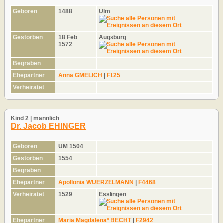
Geboren
1488
Ulm
Gestorben
18 Feb
Augsburg
1572
Begraben
Ehepartner
Anna GMELICH
|
F125
Verheiratet
Kind 2 | männlich
Dr. Jacob EHINGER
Geboren
UM 1504
Gestorben
1554
Begraben
Ehepartner
Apollonia WUERZELMANN
|
F4468
Verheiratet
1529
Esslingen
Ehepartner
Maria Magdalena* BECHT
|
F2942