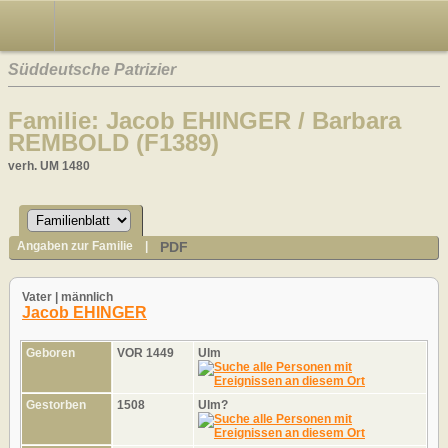
Süddeutsche Patrizier
Familie: Jacob EHINGER / Barbara
REMBOLD (F1389)
verh. UM 1480
PDF
Angaben zur Familie
|
Vater | männlich
Jacob EHINGER
Geboren
VOR 1449
Ulm
Gestorben
1508
Ulm?