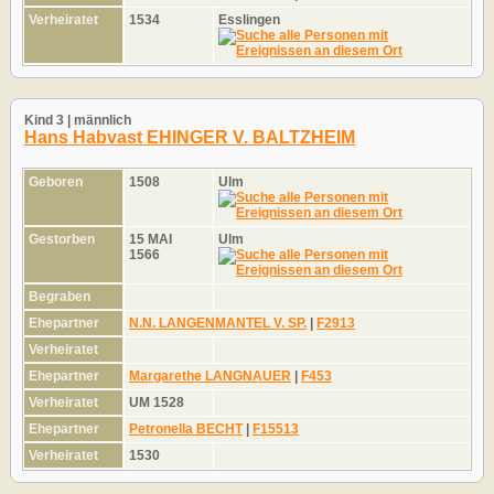
Verheiratet
1534
Esslingen
Kind 3 | männlich
Hans Habvast EHINGER V. BALTZHEIM
Geboren
1508
Ulm
Gestorben
15 MAI
Ulm
1566
Begraben
Ehepartner
N.N. LANGENMANTEL V. SP.
|
F2913
Verheiratet
Ehepartner
Margarethe LANGNAUER
|
F453
Verheiratet
UM 1528
Ehepartner
Petronella BECHT
|
F15513
Verheiratet
1530