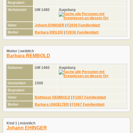
Begraben
Verheiratet
UM 1480
Augsburg
Vater
Johann EHINGER
|
F2836 Familienblatt
Mutter
Barbara RIDLER
|
F2836 Familienblatt
Mutter | weiblich
Barbara REMBOLD
Geboren
UM 1460
Augsburg
Gestorben
1508
Begraben
Vater
Balthasar REMBOLD
|
F1067 Familienblatt
Mutter
Barbara UNGELTER
|
F1067 Familienblatt
Kind 1 | männlich
Johann EHINGER