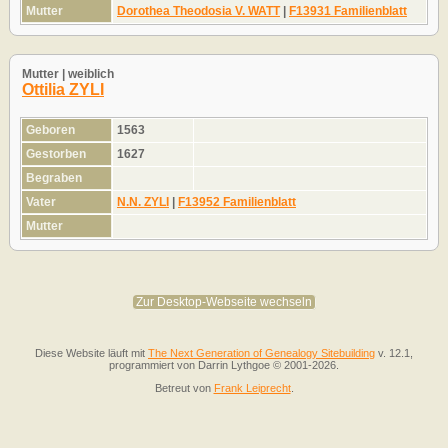
Mutter
Dorothea Theodosia V. WATT
|
F13931 Familienblatt
Mutter | weiblich
Ottilia ZYLI
Geboren
1563
Gestorben
1627
Begraben
Vater
N.N. ZYLI
|
F13952 Familienblatt
Mutter
Zur Desktop-Webseite wechseln
Diese Website läuft mit
The Next Generation of Genealogy Sitebuilding
v. 12.1,
programmiert von Darrin Lythgoe © 2001-2026.
Betreut von
Frank Leiprecht
.