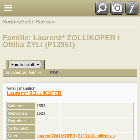
Süddeutsche Patrizier
Familie: Laurenz* ZOLLIKOFER /
Ottilia ZYLI (F13951)
PDF
Angaben zur Familie
|
Vater | männlich
Laurenz* ZOLLIKOFER
Geboren
1552
Gestorben
1623
Begraben
Verheiratet
Vater
Laurenz ZOLLIKOFER
|
F13931 Familienblatt