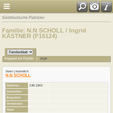
Süddeutsche Patrizier
Familie: N.N SCHOLL / Ingrid
KÄSTNER (F15124)
PDF
Angaben zur Familie
|
Vater | männlich
N.N SCHOLL
Geboren
CIR 1903
Gestorben
Begraben
Verheiratet
Vater