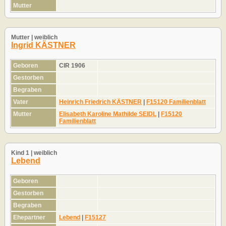
Mutter
Mutter | weiblich
Ingrid KÄSTNER
Geboren
CIR 1906
Gestorben
Begraben
Vater
Heinrich Friedrich KÄSTNER
|
F15120 Familienblatt
Mutter
Elisabeth Karoline Mathilde SEIDL
|
F15120
Familienblatt
Kind 1 | weiblich
Lebend
Geboren
Gestorben
Begraben
Ehepartner
Lebend
|
F15127