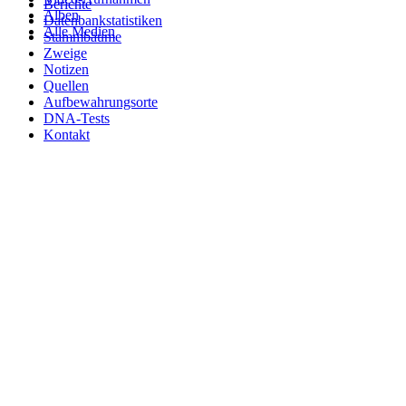
Berichte
Alben
Datenbankstatistiken
Alle Medien
Stammbäume
Zweige
Notizen
Quellen
Aufbewahrungsorte
DNA-Tests
Kontakt