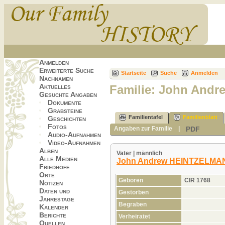
Anmelden
Erweiterte Suche
Startseite
Suche
Anmelden
Nachnamen
Aktuelles
Familie: John Andr
Gesuchte Angaben
Dokumente
Grabsteine
Familientafel
Familienblatt
Geschichten
Fotos
PDF
Angaben zur Familie
|
Audio-Aufnahmen
Video-Aufnahmen
Alben
Vater | männlich
Alle Medien
John Andrew HEINTZELMA
Friedhöfe
Orte
Geboren
CIR 1768
Notizen
Daten und
Gestorben
Jahrestage
Begraben
Kalender
Berichte
Verheiratet
Quellen