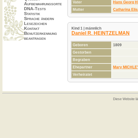
Vater
Hans Georg 
Aufbewahrungsorte
DNA-Tests
Mutter
Catharina El
Statistik
Sprache ändern
Lesezeichen
Kontakt
Kind 1 | männlich
Daniel R. HEINTZELMAN
Benutzerkennung
beantragen
Geboren
1809
Gestorben
Begraben
Ehepartner
Mary MICHLE
Verheiratet
Diese Website lä