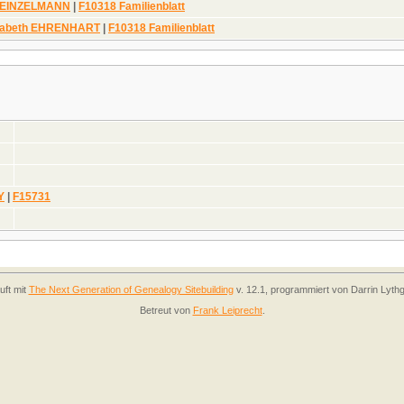
HEINZELMANN
|
F10318 Familienblatt
isabeth EHRENHART
|
F10318 Familienblatt
Y
|
F15731
uft mit
The Next Generation of Genealogy Sitebuilding
v. 12.1, programmiert von Darrin Lyth
Betreut von
Frank Leiprecht
.