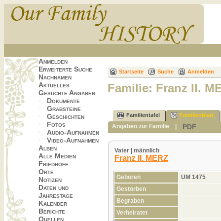
Anmelden
Erweiterte Suche
Startseite
Suche
Anmelden
Nachnamen
Aktuelles
Familie: Franz II. 
Gesuchte Angaben
Dokumente
Grabsteine
Familientafel
Familienblatt
Geschichten
Fotos
PDF
Angaben zur Familie
|
Audio-Aufnahmen
Video-Aufnahmen
Alben
Vater | männlich
Alle Medien
Franz II. MERZ
Friedhöfe
Orte
Geboren
UM 1475
Notizen
Daten und
Gestorben
Jahrestage
Begraben
Kalender
Berichte
Verheiratet
Quellen