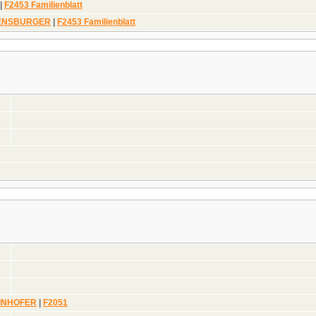
|
F2453 Familienblatt
VENSBURGER
|
F2453 Familienblatt
HAINHOFER
|
F2051