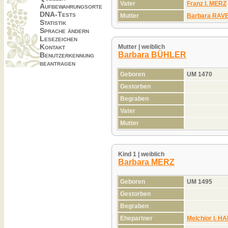
Vater
Franz I. MERZ
Aufbewahrungsorte
DNA-Tests
Mutter
Barbara RA
Statistik
Sprache ändern
Lesezeichen
Kontakt
Mutter | weiblich
Barbara BÜHLER
Benutzerkennung
beantragen
Geboren
UM 1470
Gestorben
Begraben
Vater
Mutter
Kind 1 | weiblich
Barbara MERZ
Geboren
UM 1495
Gestorben
Begraben
Ehepartner
Melchior I. 