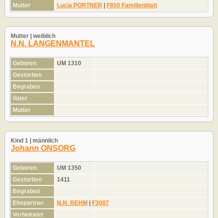
Mutter
Lucia PORTNER
|
F850 Familienblatt
Mutter | weiblich
N.N. LANGENMANTEL
Geboren
UM 1310
Gestorben
Begraben
Vater
Mutter
Kind 1 | männlich
Johann ONSORG
Geboren
UM 1350
Gestorben
1411
Begraben
Ehepartner
N.N. REHM
|
F3087
Verheiratet