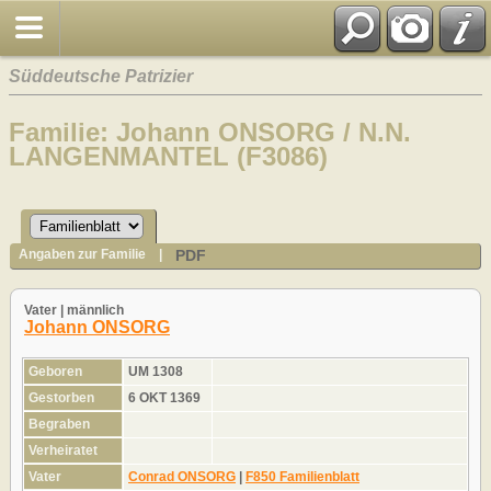
Süddeutsche Patrizier
Familie: Johann ONSORG / N.N.
LANGENMANTEL (F3086)
PDF
Angaben zur Familie
|
Vater | männlich
Johann ONSORG
Geboren
UM 1308
Gestorben
6 OKT 1369
Begraben
Verheiratet
Vater
Conrad ONSORG
|
F850 Familienblatt