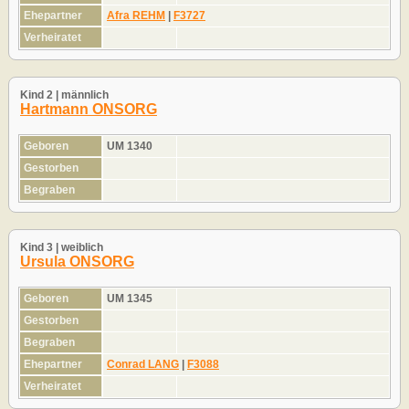
Ehepartner
Afra REHM
|
F3727
Verheiratet
Kind 2 | männlich
Hartmann ONSORG
Geboren
UM 1340
Gestorben
Begraben
Kind 3 | weiblich
Ursula ONSORG
Geboren
UM 1345
Gestorben
Begraben
Ehepartner
Conrad LANG
|
F3088
Verheiratet