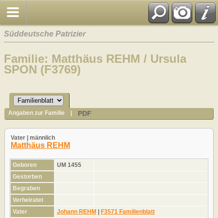
Süddeutsche Patrizier
Familie: Matthäus REHM / Ursula
SPON (F3769)
PDF
Angaben zur Familie
|
Vater | männlich
Matthäus REHM
Geboren
UM 1455
Gestorben
Begraben
Verheiratet
Vater
Johann REHM
|
F3571 Familienblatt