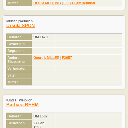
Mutter
Ursula MEUTING
|
F3571 Familienblatt
Mutter | weiblich
Ursula SPON
Geboren
UM 1470
Gestorben
Begraben
Andere
Georg I. MILLER
|
F2657
Ehepartner
Verheiratet
Vater
Mutter
Kind 1 | weiblich
Barbara REHM
Geboren
UM 1507
Gestorben
27 Feb
1592