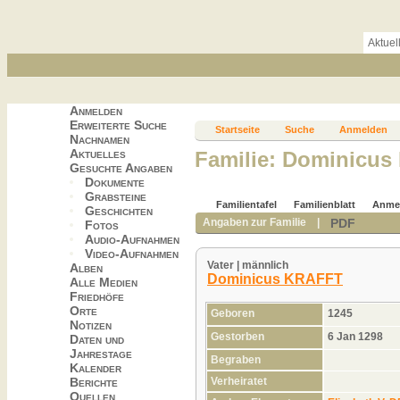
Aktuel
Anmelden
Erweiterte Suche
Startseite
Suche
Anmelden
Nachnamen
Aktuelles
Familie: Dominicus
Gesuchte Angaben
Dokumente
Grabsteine
Familientafel
Familienblatt
Anme
Geschichten
PDF
Angaben zur Familie
|
Fotos
Audio-Aufnahmen
Video-Aufnahmen
Vater | männlich
Alben
Dominicus KRAFFT
Alle Medien
Friedhöfe
Orte
Geboren
1245
Notizen
Gestorben
6 Jan 1298
Daten und
Jahrestage
Begraben
Kalender
Berichte
Verheiratet
Quellen