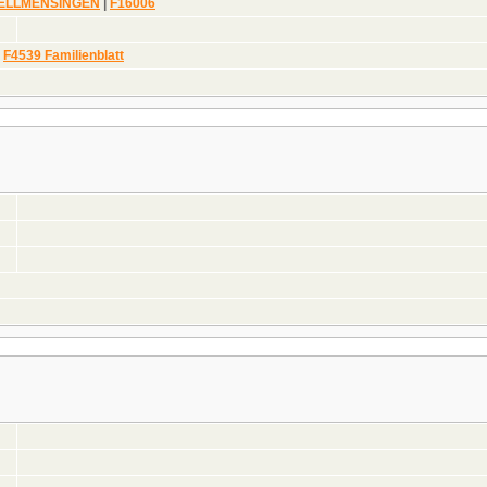
 DELLMENSINGEN
|
F16006
|
F4539 Familienblatt