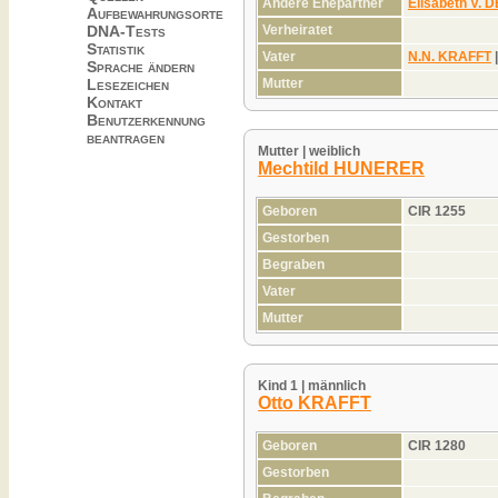
Andere Ehepartner
Elisabeth V.
Aufbewahrungsorte
DNA-Tests
Verheiratet
Statistik
Vater
N.N. KRAFFT
Sprache ändern
Lesezeichen
Mutter
Kontakt
Benutzerkennung
beantragen
Mutter | weiblich
Mechtild HUNERER
Geboren
CIR 1255
Gestorben
Begraben
Vater
Mutter
Kind 1 | männlich
Otto KRAFFT
Geboren
CIR 1280
Gestorben