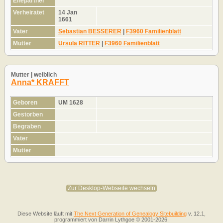
Ehepartner
Verheiratet
14 Jan
1661
Vater
Sebastian BESSERER
|
F3960 Familienblatt
Mutter
Ursula RITTER
|
F3960 Familienblatt
Mutter | weiblich
Anna* KRAFFT
Geboren
UM 1628
Gestorben
Begraben
Vater
Mutter
Zur Desktop-Webseite wechseln
Diese Website läuft mit
The Next Generation of Genealogy Sitebuilding
v. 12.1,
programmiert von Darrin Lythgoe © 2001-2026.