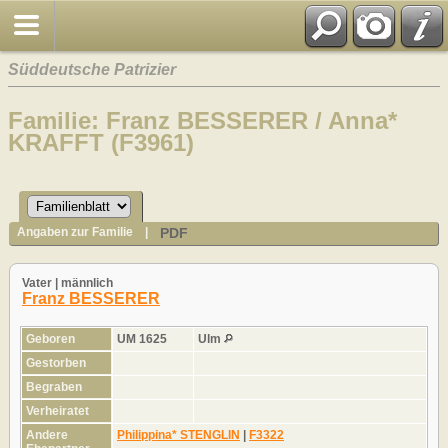
Süddeutsche Patrizier
Familie: Franz BESSERER / Anna*
KRAFFT (F3961)
PDF
Angaben zur Familie
|
Vater | männlich
Franz BESSERER
Geboren
UM 1625
Ulm
Gestorben
Begraben
Verheiratet
Andere
Philippina* STENGLIN
|
F3322