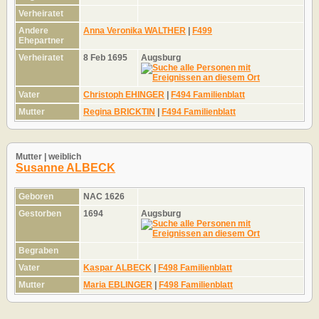
Verheiratet
Andere
Anna Veronika WALTHER
|
F499
Ehepartner
Verheiratet
8 Feb 1695
Augsburg
Vater
Christoph EHINGER
|
F494 Familienblatt
Mutter
Regina BRICKTIN
|
F494 Familienblatt
Mutter | weiblich
Susanne ALBECK
Geboren
NAC 1626
Gestorben
1694
Augsburg
Begraben
Vater
Kaspar ALBECK
|
F498 Familienblatt
Mutter
Maria EBLINGER
|
F498 Familienblatt