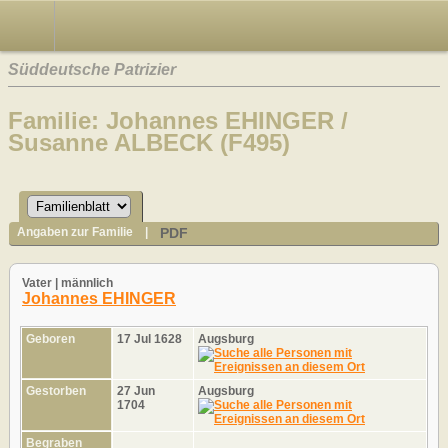
Süddeutsche Patrizier
Familie: Johannes EHINGER /
Susanne ALBECK (F495)
PDF
Angaben zur Familie
|
Vater | männlich
Johannes EHINGER
Geboren
17 Jul 1628
Augsburg
Gestorben
27 Jun
Augsburg
1704
Begraben