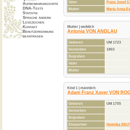
Vater
Franz Josef
Aufbewahrungsorte
DNA-Tests
Mutter
Maria Anna 
Statistik
Sprache ändern
Lesezeichen
Kontakt
Mutter | weiblich
Antonia VON ANDLAU
Benutzerkennung
beantragen
Geboren
UM 1723
Gestorben
1803
Begraben
Vater
Mutter
Kind 1 | männlich
Adam Franz Xaver VON R
Geboren
UM 1755
Gestorben
Begraben
Ehepartner
Heinrika RE