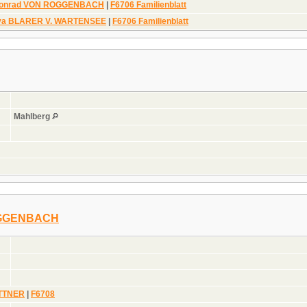
 Conrad VON ROGGENBACH
|
F6706 Familienblatt
Eva BLARER V. WARTENSEE
|
F6706 Familienblatt
Mahlberg
OGGENBACH
UTTNER
|
F6708