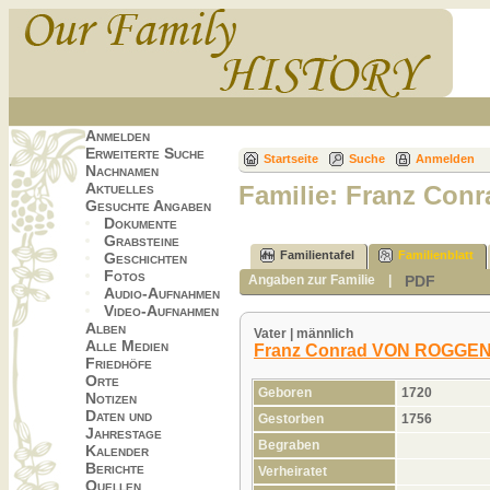
Anmelden
Erweiterte Suche
Startseite
Suche
Anmelden
Nachnamen
Aktuelles
Familie: Franz Co
Gesuchte Angaben
Dokumente
Grabsteine
Familientafel
Familienblatt
Geschichten
Fotos
PDF
Angaben zur Familie
|
Audio-Aufnahmen
Video-Aufnahmen
Alben
Vater | männlich
Alle Medien
Franz Conrad VON ROGG
Friedhöfe
Orte
Geboren
1720
Notizen
Daten und
Gestorben
1756
Jahrestage
Begraben
Kalender
Berichte
Verheiratet
Quellen