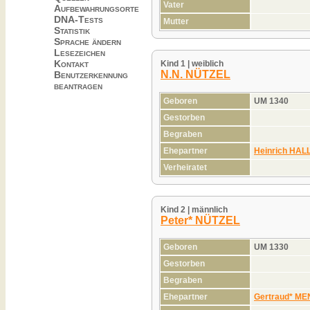
Vater
Aufbewahrungsorte
DNA-Tests
Mutter
Statistik
Sprache ändern
Lesezeichen
Kontakt
Kind 1 | weiblich
N.N. NÜTZEL
Benutzerkennung
beantragen
Geboren
UM 1340
Gestorben
Begraben
Ehepartner
Heinrich HAL
Verheiratet
Kind 2 | männlich
Peter* NÜTZEL
Geboren
UM 1330
Gestorben
Begraben
Ehepartner
Gertraud* M