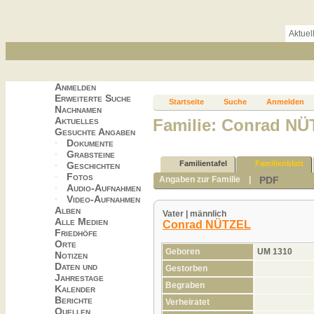
Aktuel
Anmelden
Erweiterte Suche
Startseite
Suche
Anmelden
Nachnamen
Aktuelles
Familie: Conrad NÜ
Gesuchte Angaben
Dokumente
Grabsteine
Familientafel
Familienblatt
Geschichten
Fotos
PDF
Angaben zur Familie
|
Audio-Aufnahmen
Video-Aufnahmen
Alben
Vater | männlich
Alle Medien
Conrad NÜTZEL
Friedhöfe
Orte
Geboren
UM 1310
Notizen
Daten und
Gestorben
Jahrestage
Begraben
Kalender
Berichte
Verheiratet
Quellen