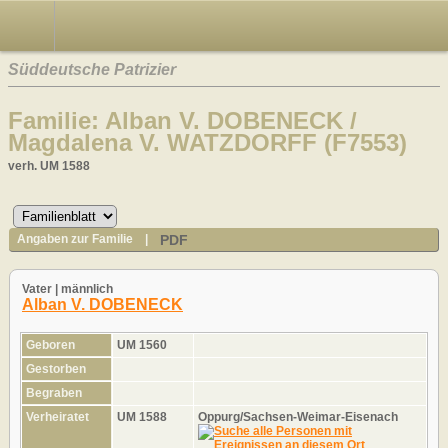
Süddeutsche Patrizier
Familie: Alban V. DOBENECK /
Magdalena V. WATZDORFF (F7553)
verh. UM 1588
PDF
Angaben zur Familie
|
Vater | männlich
Alban V. DOBENECK
Geboren
UM 1560
Gestorben
Begraben
Verheiratet
UM 1588
Oppurg/Sachsen-Weimar-Eisenach