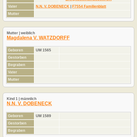
Vater
N.N. V. DOBENECK
|
F7554 Familienblatt
Mutter
Mutter | weiblich
Magdalena V. WATZDORFF
Geboren
UM 1565
Gestorben
Begraben
Vater
Mutter
Kind 1 | männlich
N.N. V. DOBENECK
Geboren
UM 1589
Gestorben
Begraben