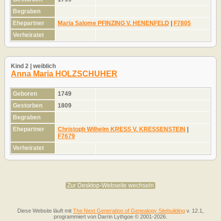
Begraben
Ehepartner
Maria Salome PFINZING V. HENENFELD
|
F7805
Verheiratet
Kind 2 | weiblich
Anna Maria HOLZSCHUHER
Geboren
1749
Gestorben
1809
Begraben
Ehepartner
Christoph Wilhelm KRESS V. KRESSENSTEIN
|
F7679
Verheiratet
Zur Desktop-Webseite wechseln
Diese Website läuft mit
The Next Generation of Genealogy Sitebuilding
v. 12.1,
programmiert von Darrin Lythgoe © 2001-2026.