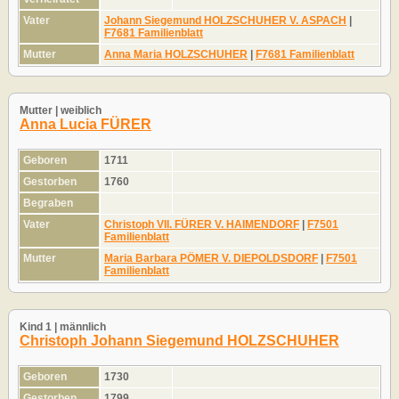
Vater
Johann Siegemund HOLZSCHUHER V. ASPACH
|
F7681 Familienblatt
Mutter
Anna Maria HOLZSCHUHER
|
F7681 Familienblatt
Mutter | weiblich
Anna Lucia FÜRER
Geboren
1711
Gestorben
1760
Begraben
Vater
Christoph VII. FÜRER V. HAIMENDORF
|
F7501
Familienblatt
Mutter
Maria Barbara PÖMER V. DIEPOLDSDORF
|
F7501
Familienblatt
Kind 1 | männlich
Christoph Johann Siegemund HOLZSCHUHER
Geboren
1730
Gestorben
1799