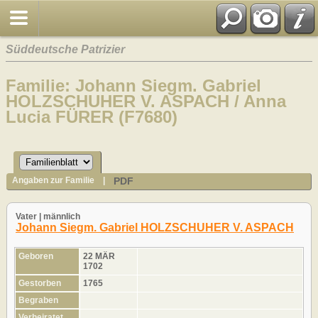
Süddeutsche Patrizier
Familie: Johann Siegm. Gabriel
HOLZSCHUHER V. ASPACH / Anna
Lucia FÜRER (F7680)
PDF
Angaben zur Familie
|
Vater | männlich
Johann Siegm. Gabriel HOLZSCHUHER V. ASPACH
Geboren
22 MÄR
1702
Gestorben
1765
Begraben
Verheiratet