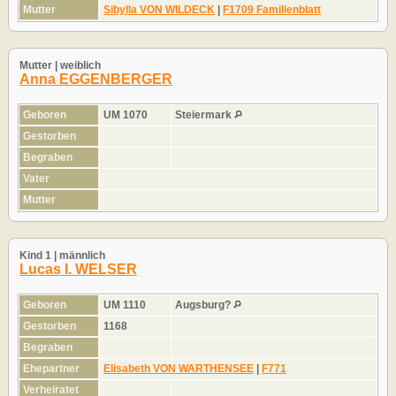
Mutter
Sibylla VON WILDECK
|
F1709 Familienblatt
Mutter | weiblich
Anna EGGENBERGER
Geboren
UM 1070
Steiermark
Gestorben
Begraben
Vater
Mutter
Kind 1 | männlich
Lucas I. WELSER
Geboren
UM 1110
Augsburg?
Gestorben
1168
Begraben
Ehepartner
Elisabeth VON WARTHENSEE
|
F771
Verheiratet