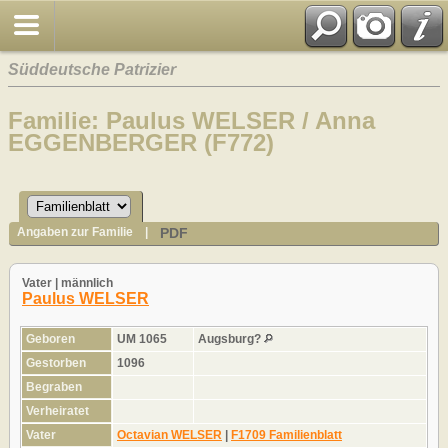
Süddeutsche Patrizier
Familie: Paulus WELSER / Anna
EGGENBERGER (F772)
PDF
Angaben zur Familie
|
Vater | männlich
Paulus WELSER
Geboren
UM 1065
Augsburg?
Gestorben
1096
Begraben
Verheiratet
Vater
Octavian WELSER
|
F1709 Familienblatt