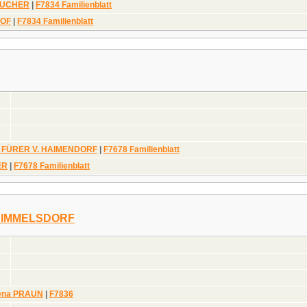
TUCHER
|
F7834 Familienblatt
HOF
|
F7834 Familienblatt
tz FÜRER V. HAIMENDORF
|
F7678 Familienblatt
ER
|
F7678 Familienblatt
. SIMMELSDORF
lena PRAUN
|
F7836