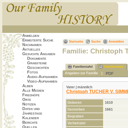
Anmelden
Erweiterte Suche
Startseite
Suche
Anmelden
Nachnamen
Aktuelles
Familie: Christoph
Gesuchte Angaben
Dokumente
Grabsteine
Familientafel
Familienblatt
Geschichten
Fotos
PDF
Angaben zur Familie
|
Audio-Aufnahmen
Video-Aufnahmen
Alben
Vater | männlich
Alle Medien
Christoph TUCHER V. SIM
Friedhöfe
Orte
Geboren
1610
Notizen
Daten und
Gestorben
1661
Jahrestage
Begraben
Kalender
Berichte
Verheiratet
Quellen