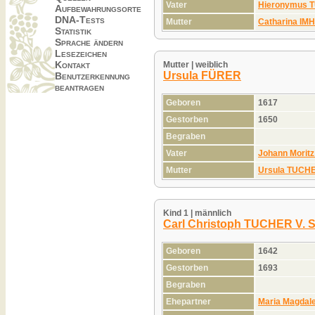
Vater
Hieronymus 
Aufbewahrungsorte
DNA-Tests
Mutter
Catharina IM
Statistik
Sprache ändern
Lesezeichen
Kontakt
Mutter | weiblich
Ursula FÜRER
Benutzerkennung
beantragen
Geboren
1617
Gestorben
1650
Begraben
Vater
Johann Mori
Mutter
Ursula TUCH
Kind 1 | männlich
Carl Christoph TUCHER V
Geboren
1642
Gestorben
1693
Begraben
Ehepartner
Maria Magda