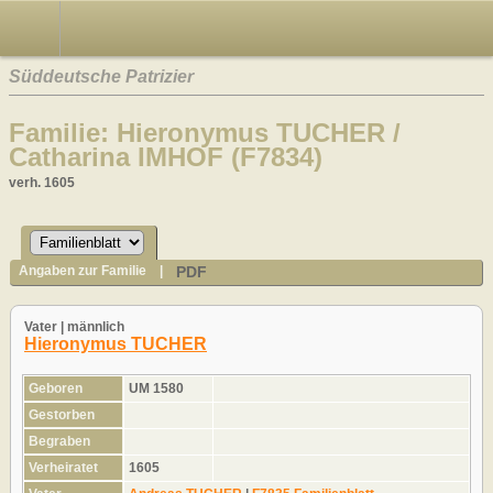
Süddeutsche Patrizier
Familie: Hieronymus TUCHER /
Catharina IMHOF (F7834)
verh. 1605
PDF
Angaben zur Familie
|
Vater | männlich
Hieronymus TUCHER
Geboren
UM 1580
Gestorben
Begraben
Verheiratet
1605