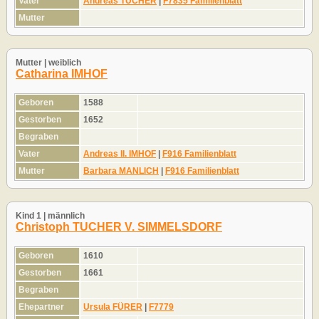
Vater
Andreas TUCHER
|
F7835 Familienblatt
Mutter
Mutter | weiblich
Catharina IMHOF
Geboren
1588
Gestorben
1652
Begraben
Vater
Andreas II. IMHOF
|
F916 Familienblatt
Mutter
Barbara MANLICH
|
F916 Familienblatt
Kind 1 | männlich
Christoph TUCHER V. SIMMELSDORF
Geboren
1610
Gestorben
1661
Begraben
Ehepartner
Ursula FÜRER
|
F7779