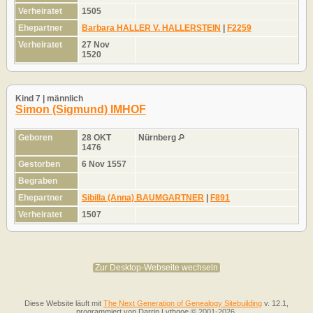
Verheiratet
1505
Ehepartner
Barbara HALLER V. HALLERSTEIN
|
F2259
Verheiratet
27 Nov
1520
Kind 7 | männlich
Simon (Sigmund) IMHOF
Geboren
28 OKT
Nürnberg
1476
Gestorben
6 Nov 1557
Begraben
Ehepartner
Sibilla (Anna) BAUMGARTNER
|
F891
Verheiratet
1507
Zur Desktop-Webseite wechseln
Diese Website läuft mit
The Next Generation of Genealogy Sitebuilding
v. 12.1,
programmiert von Darrin Lythgoe © 2001-2026.