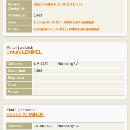
Andere
Margarethe NEUDUNG
|
F881
Ehepartner
Verheiratet
1443
Vater
Conrad II. IMHOF
|
F880 Familienblatt
Mutter
Elisabetha SCHÄTZ
|
F880 Familienblatt
Mutter | weiblich
Ursula LEMMEL
Geboren
UM 1430
Nürnberg?
Gestorben
1494
Begraben
Vater
Mutter
Kind 1 | männlich
Hans II./V. IMHOF
Geboren
14 Jul 1461
Nürnberg?