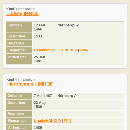
Kind 3 | männlich
Ludwig IMHOF
Geboren
12 Feb
Nürnberg?
1466
Gestorben
1533
Begraben
Ehepartner
Elisabeth HOLZSCHUHER
|
F886
Verheiratet
25 Jan
1491
Kind 4 | männlich
Hieronymus I. IMHOF
Geboren
7 Apr 1467
Nürnberg
Gestorben
23 Aug
1539
Begraben
Ehepartner
Ursula HONOLD
|
F643
Verheiratet
1489