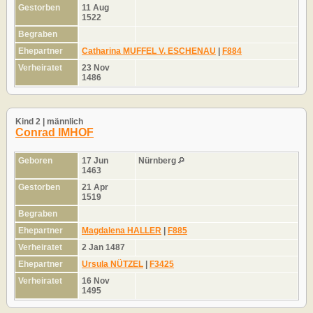
Gestorben
11 Aug
1522
Begraben
Ehepartner
Catharina MUFFEL V. ESCHENAU
|
F884
Verheiratet
23 Nov
1486
Kind 2 | männlich
Conrad IMHOF
Geboren
17 Jun
Nürnberg
1463
Gestorben
21 Apr
1519
Begraben
Ehepartner
Magdalena HALLER
|
F885
Verheiratet
2 Jan 1487
Ehepartner
Ursula NÜTZEL
|
F3425
Verheiratet
16 Nov
1495