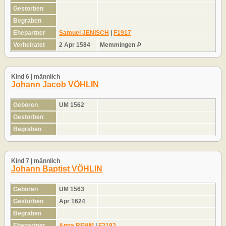
Gestorben
Begraben
Ehepartner
Samuel JENISCH
|
F1917
Verheiratet
2 Apr 1584
Memmingen
Kind 6 | männlich
Johann Jacob VÖHLIN
Geboren
UM 1562
Gestorben
Begraben
Kind 7 | männlich
Johann Baptist VÖHLIN
Geboren
UM 1563
Gestorben
Apr 1624
Begraben
Ehepartner
Anna REHM
|
F3193