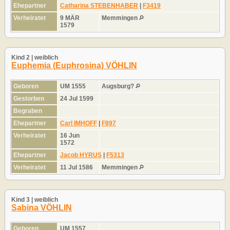
Ehepartner
Catharina STEBENHABER
|
F3419
Verheiratet
9 MÄR
Memmingen
1579
Kind 2 | weiblich
Euphemia (Euphrosina) VÖHLIN
Geboren
UM 1555
Augsburg?
Gestorben
24 Jul 1599
Begraben
Ehepartner
Carl IMHOFF
|
F897
Verheiratet
16 Jun
1572
Ehepartner
Jacob HYRUS
|
F5313
Verheiratet
11 Jul 1586
Memmingen
Kind 3 | weiblich
Sabina VÖHLIN
Geboren
UM 1557