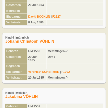
Gestorben
20 Jul 1604
Begraben
Ehepartner
David BÖCKLIN
|
F2227
Verheiratet
8 Aug 1580
Kind 4 | männlich
Johann Christoph VÖHLIN
Geboren
UM 1558
Memmingen
Gestorben
29 Jun
Ulm
1635
Begraben
Ehepartner
Veronica* SCHERMAR
|
F1002
Verheiratet
20 Jul 1585
Memmingen
Kind 5 | weiblich
Jakobina VÖHLIN
Geboren
UM 1559