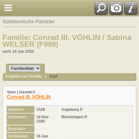
Süddeutsche Patrizier
Familie: Conrad III. VÖHLIN / Sabina
WELSER (F999)
verh. 16 Jun 1550
PDF
Angaben zur Familie
|
Vater | männlich
Conrad III. VÖHLIN
Geboren
1528
Augsburg
Gestorben
18 Nov
Memmingen
1595
Begraben
Verheiratet
16 Jun