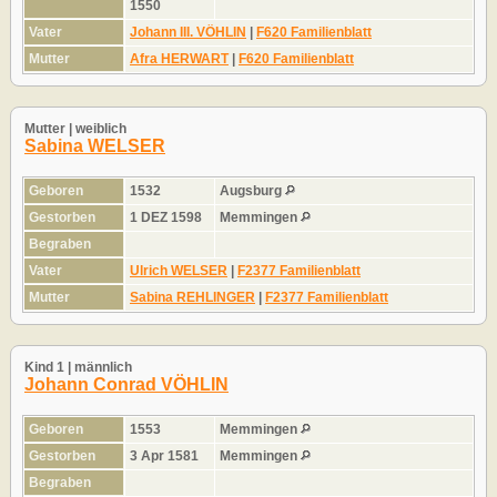
1550
Vater
Johann III. VÖHLIN
|
F620 Familienblatt
Mutter
Afra HERWART
|
F620 Familienblatt
Mutter | weiblich
Sabina WELSER
Geboren
1532
Augsburg
Gestorben
1 DEZ 1598
Memmingen
Begraben
Vater
Ulrich WELSER
|
F2377 Familienblatt
Mutter
Sabina REHLINGER
|
F2377 Familienblatt
Kind 1 | männlich
Johann Conrad VÖHLIN
Geboren
1553
Memmingen
Gestorben
3 Apr 1581
Memmingen
Begraben