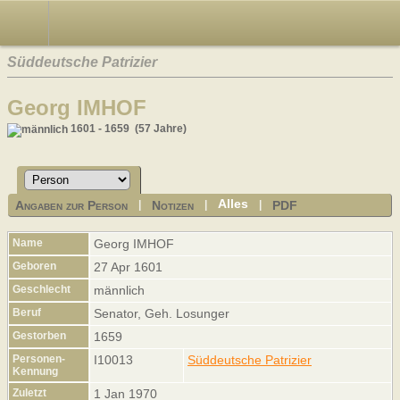
Süddeutsche Patrizier
Georg IMHOF
1601 - 1659 (57 Jahre)
Alles
Angaben zur Person
Notizen
PDF
|
|
|
Name
Georg
IMHOF
Geboren
27 Apr 1601
Geschlecht
männlich
Beruf
Senator, Geh. Losunger
Gestorben
1659
Personen-
I10013
Süddeutsche Patrizier
Kennung
Zuletzt
1 Jan 1970