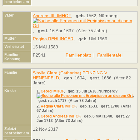
bearbeitet am
Vater
Andreas III. IMHOF
,
geb.
1562, Nürnberg
,
gest.
16 Apr 1637 (Alter 75 Jahre)
Mutter
Regina REHLINGER
,
geb.
UM 1566
Verheiratet
15 MAI 1589
Familien-
F2541
Familienblatt
|
Familientafel
Kennung
Familie
Sibylla Clara (Catharina) PFINZING V.
HENENFELD
,
geb.
1604,
gest.
1686 (Alter 82
Jahre)
Kinder
1.
Georg IMHOF
,
geb.
15 Jul 1638, Nürnberg?
,
gest.
nach 1717 (Alter 78 Jahre)
2.
Regina Clara IMHOF
,
geb.
1633,
gest.
1700 (Alter
67 Jahre)
3.
Georg Andreas IMHOF
,
geb.
6 MAI 1640,
gest.
27
Jun 1713 (Alter 73 Jahre)
Zuletzt
12 Nov 2017
bearbeitet am