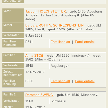
bearbeitet am
Vater
Jacob I. HOECHSTETTER
,
geb.
1460, Augsburg
,
gest.
12 Jan 1525, Augsburg
(Alter 65
Jahre)
Mutter
Barbara ROTH V. SCHRECKENSTEIN
,
geb.
UM
1485, Ulm
,
gest.
1526 (Alter ~ 41 Jahre)
Verheiratet
5 Jun 1509
Familien-
F511
Familienblatt
|
Familientafel
Kennung
Familie 1
Anna STOß
,
geb.
UM 1520, Innsbruck
,
gest.
1562 (Alter ~ 42 Jahre)
Verheiratet
1548
Augsburg
Zuletzt
12 Nov 2017
bearbeitet am
Familien-
F560
Familienblatt
|
Familientafel
Kennung
Familie 2
Dorothea ZWENG
,
geb.
UM 1540, München
Verheiratet
1563
Schwaz
Zuletzt
12 Nov 2017