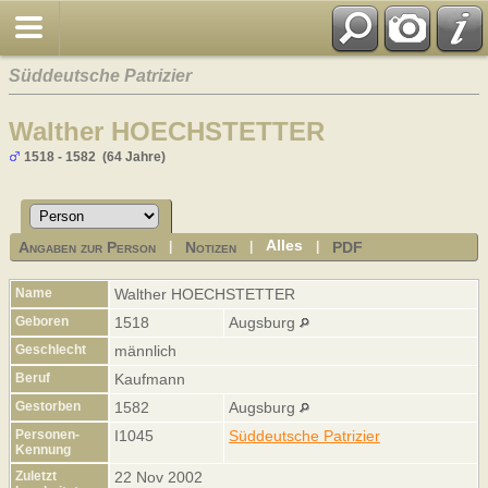
Süddeutsche Patrizier
Walther HOECHSTETTER
1518 - 1582 (64 Jahre)
Alles
Angaben zur Person
Notizen
PDF
|
|
|
Name
Walther
HOECHSTETTER
Geboren
1518
Augsburg
Geschlecht
männlich
Beruf
Kaufmann
Gestorben
1582
Augsburg
Personen-
I1045
Süddeutsche Patrizier
Kennung
Zuletzt
22 Nov 2002