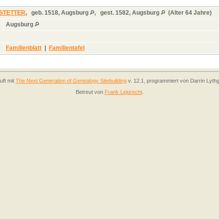
HSTETTER
,
geb.
1518, Augsburg
,
gest.
1582, Augsburg
(Alter 64 Jahre)
Augsburg
Familienblatt
|
Familientafel
uft mit
The Next Generation of Genealogy Sitebuilding
v. 12.1, programmiert von Darrin Lyth
Betreut von
Frank Leiprecht
.