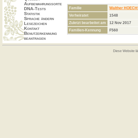
Aufbewahrungsorte
Familie
Walther HOEC
DNA-Tests
Statistik
Verheiratet
1548
Sprache ändern
Zuletzt bearbeitet am
12 Nov 2017
Lesezeichen
Kontakt
Familien-Kennung
F560
Benutzerkennung
beantragen
Diese Website lä