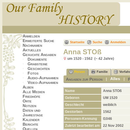
Anmelden
Erweiterte Suche
Startseite
Suche
Anmelden
Nachnamen
Aktuelles
Anna STOß
Gesuchte Angaben
um 1520 - 1562 (~ 42 Jahre)
Dokumente
Grabsteine
Geschichten
Person
Familie
Vorfah
Fotos
Audio-Aufnahmen
Alles
Angaben zur Person
|
|
Video-Aufnahmen
Alben
Name
Anna
STOß
Alle Medien
Friedhöfe
Geboren
UM 1520
Orte
Geschlecht
weiblich
Notizen
Daten und
Gestorben
1562
Jahrestage
Personen-Kennung
I1046
Kalender
Berichte
Zuletzt bearbeitet am
22 Nov 2002
Quellen