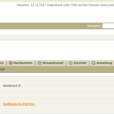
Aktuelles:
12.11.2017 Datenbank unter TNG auf der Domain www.süddeut
Vorname:
ren
Nachkommen
Verwandtschaft
Zeitstrahl
Anmerkung
PDF
Innsbruck
Süddeutsche Patrizier