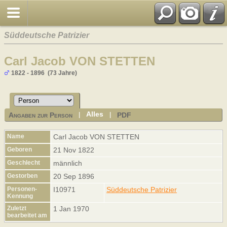
Süddeutsche Patrizier
Carl Jacob VON STETTEN
1822 - 1896 (73 Jahre)
Alles
Angaben zur Person
PDF
|
|
Name
Carl Jacob
VON STETTEN
Geboren
21 Nov 1822
Geschlecht
männlich
Gestorben
20 Sep 1896
Personen-
I10971
Süddeutsche Patrizier
Kennung
Zuletzt
1 Jan 1970
bearbeitet am