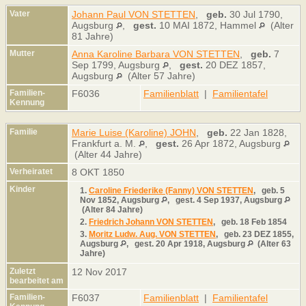
Vater
Johann Paul VON STETTEN
,
geb.
30 Jul 1790,
Augsburg
,
gest.
10 MAI 1872, Hammel
(Alter
81 Jahre)
Mutter
Anna Karoline Barbara VON STETTEN
,
geb.
7
Sep 1799, Augsburg
,
gest.
20 DEZ 1857,
Augsburg
(Alter 57 Jahre)
Familien-
F6036
Familienblatt
|
Familientafel
Kennung
Familie
Marie Luise (Karoline) JOHN
,
geb.
22 Jan 1828,
Frankfurt a. M.
,
gest.
26 Apr 1872, Augsburg
(Alter 44 Jahre)
Verheiratet
8 OKT 1850
Kinder
1.
Caroline Friederike (Fanny) VON STETTEN
,
geb.
5
Nov 1852, Augsburg
,
gest.
4 Sep 1937, Augsburg
(Alter 84 Jahre)
2.
Friedrich Johann VON STETTEN
,
geb.
18 Feb 1854
3.
Moritz Ludw. Aug. VON STETTEN
,
geb.
23 DEZ 1855,
Augsburg
,
gest.
20 Apr 1918, Augsburg
(Alter 63
Jahre)
Zuletzt
12 Nov 2017
bearbeitet am
Familien-
F6037
Familienblatt
|
Familientafel