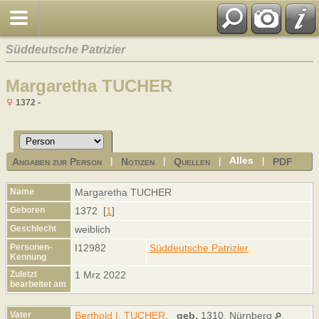
Süddeutsche Patrizier
Margaretha TUCHER
1372 -
Alles
Angaben zur Person
Notizen
Quellen
PDF
|
|
|
|
Name
Margaretha
TUCHER
Geboren
1372 [
1
]
Geschlecht
weiblich
Personen-
I12982
Süddeutsche Patrizier
Kennung
Zuletzt
1 Mrz 2022
bearbeitet am
Vater
Berthold I. TUCHER
,
geb.
1310, Nürnberg
,