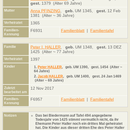
gest.
1379 (Alter 69 Jahre)
Mutter
Anna PFINZING
,
geb.
UM 1345,
gest.
12 Feb
1381 (Alter ~ 36 Jahre)
Verheiratet
1365
Familien-
F6931
Familienblatt
|
Familientafel
Kennung
Familie
Peter I. HALLER
,
geb.
UM 1348,
gest.
13 DEZ
1425 (Alter ~ 77 Jahre)
Verheiratet
1397
Kinder
1.
Peter HALLER
,
geb.
UM 1390,
gest.
1454 (Alter ~
64 Jahre)
2.
Jacob HALLER
,
geb.
UM 1400,
gest.
24 Jan 1469
(Alter ~ 69 Jahre)
Zuletzt
12 Nov 2017
bearbeitet am
Familien-
F6957
Familienblatt
|
Familientafel
Kennung
Notizen
Das bei Biedermann auf Tafel 494 angegebene
Todesjahr von 1425 stimmt vermutlich nicht, da ihr
Ehemann Peter Haller noch ein drittes Mal geheiratet
hat. Die Kinder aus dieser dritten Ehe des Peter Haller