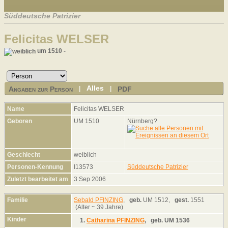
Süddeutsche Patrizier
Felicitas WELSER
um 1510 -
Alles
Angaben zur Person
PDF
|
|
Name
Felicitas
WELSER
Geboren
UM 1510
Nürnberg?
Geschlecht
weiblich
Personen-Kennung
I13573
Süddeutsche Patrizier
Zuletzt bearbeitet am
3 Sep 2006
Familie
Sebald PFINZING
,
geb.
UM 1512,
gest.
1551
(Alter ~ 39 Jahre)
Kinder
1.
Catharina PFINZING
,
geb.
UM 1536