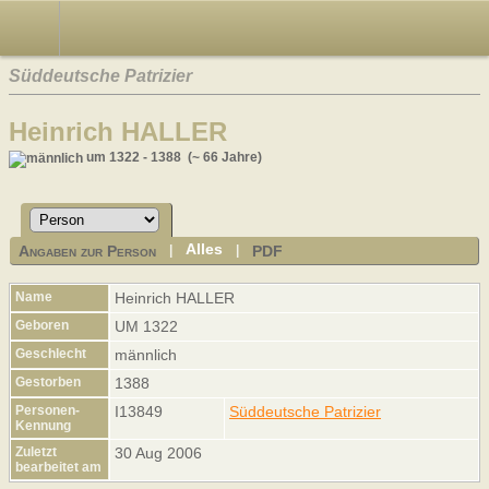
Süddeutsche Patrizier
Heinrich HALLER
um 1322 - 1388 (~ 66 Jahre)
Alles
Angaben zur Person
PDF
|
|
Name
Heinrich
HALLER
Geboren
UM 1322
Geschlecht
männlich
Gestorben
1388
Personen-
I13849
Süddeutsche Patrizier
Kennung
Zuletzt
30 Aug 2006
bearbeitet am