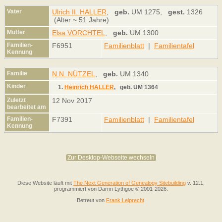
Vater
Ulrich II. HALLER
,
geb.
UM 1275,
gest.
1326
(Alter ~ 51 Jahre)
Mutter
Elsa VORCHTEL
,
geb.
UM 1300
Familien-
F6951
Familienblatt
|
Familientafel
Kennung
Familie
N.N. NÜTZEL
,
geb.
UM 1340
Kinder
1.
Heinrich HALLER
,
geb.
UM 1364
Zuletzt
12 Nov 2017
bearbeitet am
Familien-
F7391
Familienblatt
|
Familientafel
Kennung
Zur Desktop-Webseite wechseln
Diese Website läuft mit
The Next Generation of Genealogy Sitebuilding
v. 12.1,
programmiert von Darrin Lythgoe © 2001-2026.
Betreut von
Frank Leiprecht
.