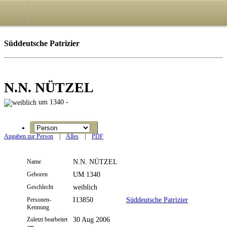
Süddeutsche Patrizier
N.N. NÜTZEL
um 1340 -
Angaben zur Person
|
Alles
|
PDF
Name
N.N.
NÜTZEL
Geboren
UM 1340
Geschlecht
weiblich
Personen-
I13850
Süddeutsche Patrizier
Kennung
Zuletzt bearbeitet
30 Aug 2006
am