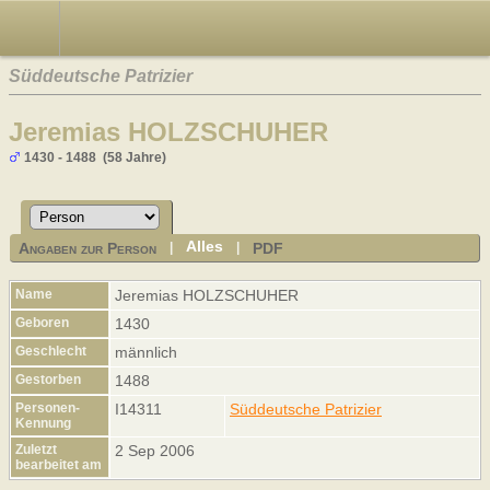
Süddeutsche Patrizier
Jeremias HOLZSCHUHER
1430 - 1488 (58 Jahre)
Alles
Angaben zur Person
PDF
|
|
Name
Jeremias
HOLZSCHUHER
Geboren
1430
Geschlecht
männlich
Gestorben
1488
Personen-
I14311
Süddeutsche Patrizier
Kennung
Zuletzt
2 Sep 2006
bearbeitet am