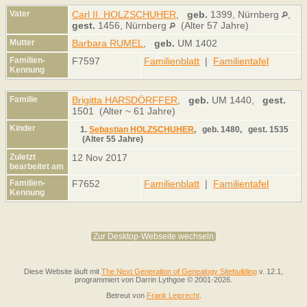
Vater
Carl II. HOLZSCHUHER
,
geb.
1399, Nürnberg
,
gest.
1456, Nürnberg
(Alter 57 Jahre)
Mutter
Barbara RUMEL
,
geb.
UM 1402
Familien-
F7597
Familienblatt
|
Familientafel
Kennung
Familie
Brigitta HARSDÖRFFER
,
geb.
UM 1440,
gest.
1501 (Alter ~ 61 Jahre)
Kinder
1.
Sebastian HOLZSCHUHER
,
geb.
1480,
gest.
1535
(Alter 55 Jahre)
Zuletzt
12 Nov 2017
bearbeitet am
Familien-
F7652
Familienblatt
|
Familientafel
Kennung
Zur Desktop-Webseite wechseln
Diese Website läuft mit
The Next Generation of Genealogy Sitebuilding
v. 12.1,
programmiert von Darrin Lythgoe © 2001-2026.
Betreut von
Frank Leiprecht
.