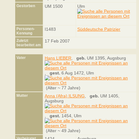
Gestorben
UM 1500
Ulm
Personen-
I1483
Süddeutsche Patrizier
Kennung
Zuletzt
17 Feb 2007
bearbeitet am
Vater
Hans LIEBER
,
geb.
UM 1395, Augsburg
,
gest.
6 Aug 1472, Ulm
(Alter ~ 77 Jahre)
Mutter
Anna (Afra) ILSUNG
,
geb.
UM 1405,
Augsburg
,
gest.
1454, Ulm
(Alter ~ 49 Jahre)
Verheiratet
1424
Augsburg