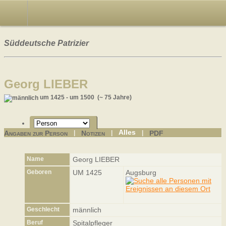
Süddeutsche Patrizier
Georg LIEBER
um 1425 - um 1500 (~ 75 Jahre)
Alles
Angaben zur Person
Notizen
PDF
|
|
|
Name
Georg
LIEBER
Geboren
UM 1425
Augsburg
Geschlecht
männlich
Beruf
Spitalpfleger