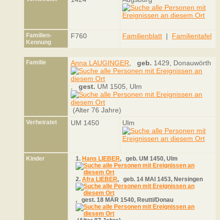
Familien-
F760
Familienblatt
|
Familientafel
Kennung
Familie
Anna LAUGINGER
,
geb.
1429, Donauwörth
,
gest.
UM 1505, Ulm
(Alter 76 Jahre)
Verheiratet
UM 1450
Ulm
Kinder
1.
Hans LIEBER
,
geb.
UM 1450, Ulm
2.
Afra LIEBER
,
geb.
14 MAI 1453, Nersingen
,
gest.
18 MÄR 1540, Reutti/Donau