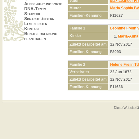
Vater
Max Leander F
Aufbewahrungsorte
Mutter
Maria Sophia 
DNA-Tests
Statistik
Familien-Kennung
F11627
Sprache ändern
Lesezeichen
Familie 1
Leontine Freii
Kontakt
Benutzerkennung
Kinder
1.
Maria-Anna
beantragen
Zuletzt bearbeitet am
12 Nov 2017
Familien-Kennung
F8093
Familie 2
Helene Freiin 
Verheiratet
23 Jun 1873
Zuletzt bearbeitet am
12 Nov 2017
Familien-Kennung
F11636
Diese Website lä