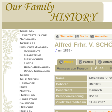
Anmelden
Erweiterte Suche
Startseite
Suche
Anmelden
Nachnamen
Aktuelles
Alfred Frhr. V. S
Gesuchte Angaben
um 1835 -
Dokumente
Grabsteine
Geschichten
Person
Familie
Vorfah
Fotos
Audio-Aufnahmen
Alles
Angaben zur Person
|
|
Video-Aufnahmen
Alben
Name
Alfred Frhr.
V. 
Alle Medien
Friedhöfe
Geboren
UM 1835
Orte
Geschlecht
männlich
Notizen
Daten und
Personen-Kennung
I15168
Jahrestage
Zuletzt bearbeitet am
31 Jul 2007
Kalender
Berichte
Quellen