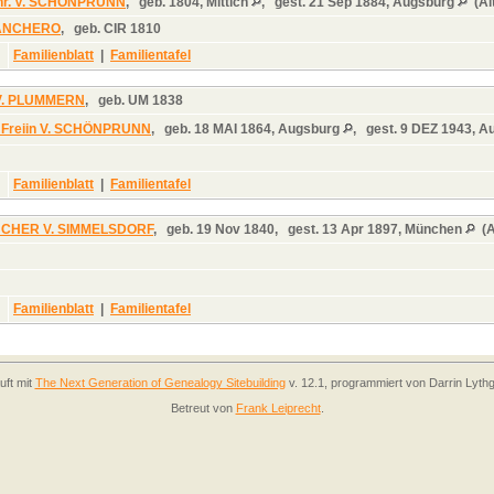
rhr. V. SCHÖNPRUNN
,
geb.
1804, Mittich
,
gest.
21 Sep 1884, Augsburg
(Al
BANCHERO
,
geb.
CIR 1810
Familienblatt
|
Familientafel
n V. PLUMMERN
,
geb.
UM 1838
 Freiin V. SCHÖNPRUNN
,
geb.
18 MAI 1864, Augsburg
,
gest.
9 DEZ 1943, A
Familienblatt
|
Familientafel
TUCHER V. SIMMELSDORF
,
geb.
19 Nov 1840,
gest.
13 Apr 1897, München
(A
Familienblatt
|
Familientafel
uft mit
The Next Generation of Genealogy Sitebuilding
v. 12.1, programmiert von Darrin Lyth
Betreut von
Frank Leiprecht
.