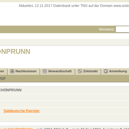
Aktuelles:
12.11.2017 Datenbank unter TNG auf der Domain www.süddeut
Vorname:
CHÖNPRUNN
ren
Nachkommen
Verwandtschaft
Zeitstrahl
Anmerkung
PDF
SCHÖNPRUNN
Süddeutsche Patrizier