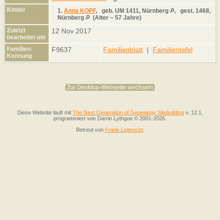
Kinder
1.
Anna KOPF
,
geb.
UM 1411, Nürnberg
,
gest.
1468,
Nürnberg
(Alter ~ 57 Jahre)
Zuletzt
12 Nov 2017
bearbeitet am
Familien-
F9637
Familienblatt
|
Familientafel
Kennung
Zur Desktop-Webseite wechseln
Diese Website läuft mit
The Next Generation of Genealogy Sitebuilding
v. 12.1,
programmiert von Darrin Lythgoe © 2001-2026.
Betreut von
Frank Leiprecht
.