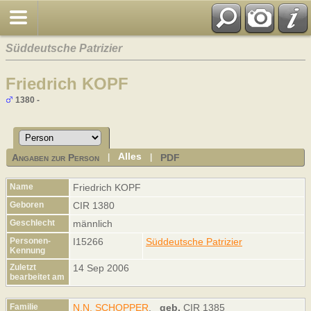
Süddeutsche Patrizier
Friedrich KOPF
1380 -
Alles
Angaben zur Person
PDF
|
|
Name
Friedrich
KOPF
Geboren
CIR 1380
Geschlecht
männlich
Personen-
I15266
Süddeutsche Patrizier
Kennung
Zuletzt
14 Sep 2006
bearbeitet am
Familie
N.N. SCHOPPER
,
geb.
CIR 1385