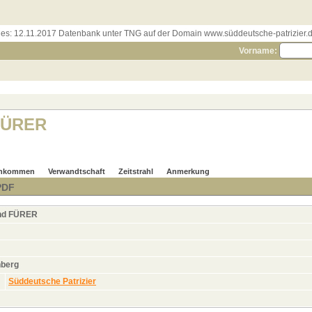
les:
12.11.2017 Datenbank unter TNG auf der Domain www.süddeutsche-patrizier.de
Vorname:
FÜRER
hkommen
Verwandtschaft
Zeitstrahl
Anmerkung
PDF
nd
FÜRER
nberg
Süddeutsche Patrizier