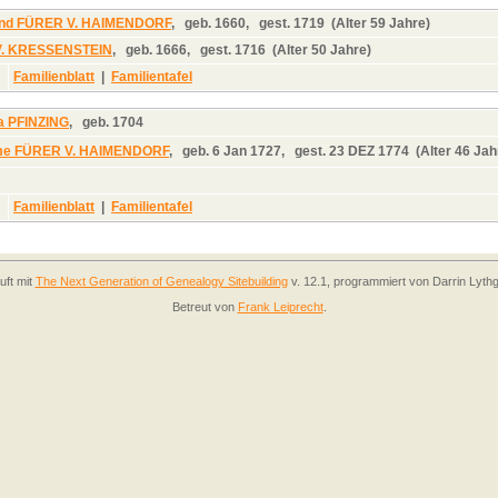
und FÜRER V. HAIMENDORF
,
geb.
1660,
gest.
1719 (Alter 59 Jahre)
V. KRESSENSTEIN
,
geb.
1666,
gest.
1716 (Alter 50 Jahre)
Familienblatt
|
Familientafel
a PFINZING
,
geb.
1704
ome FÜRER V. HAIMENDORF
,
geb.
6 Jan 1727,
gest.
23 DEZ 1774 (Alter 46 Jah
Familienblatt
|
Familientafel
uft mit
The Next Generation of Genealogy Sitebuilding
v. 12.1, programmiert von Darrin Lyth
Betreut von
Frank Leiprecht
.