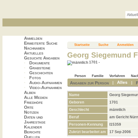
Aktuel
Anmelden
Erweiterte Suche
Startseite
Suche
Anmelden
Nachnamen
Aktuelles
Georg Siegemund 
Gesuchte Angaben
1701 -
Dokumente
Grabsteine
Geschichten
Person
Familie
Vorfahren
Nac
Fotos
Alles
Audio-Aufnahmen
Angaben zur Person
|
|
Video-Aufnahmen
Alben
Name
Georg Siegemu
Alle Medien
Friedhöfe
Geboren
1701
Orte
Geschlecht
männlich
Notizen
Daten und
Beruf
am Gericht Nür
Jahrestage
Personen-Kennung
I15359
Kalender
Berichte
Zuletzt bearbeitet am
17 Sep 2006
Quellen