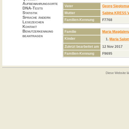
Aufbewahrungsorte
Vater
Georg Siegism
DNA-Tests
Statistik
Mutter
Sabina KRESS 
Sprache ändern
Familien-Kennung
F7768
Lesezeichen
Kontakt
Benutzerkennung
Familie
Maria Magdalen
beantragen
Kinder
1.
Maria Sal
Zuletzt bearbeitet am
12 Nov 2017
Familien-Kennung
F9695
Diese Website lä